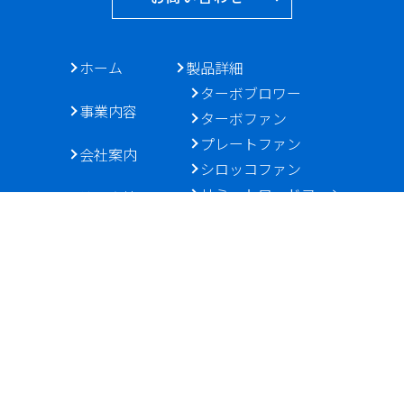
ホーム
製品詳細
ターボブロワー
事業内容
ターボファン
プレートファン
会社案内
シロッコファン
リミットロードファン
納入実績
お問い合わせ
施工・サービス例
送風機
給・排気設備
集塵設備
施工事例